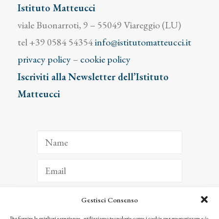
celebri
Istituto Matteucci
dipinti
viale Buonarroti, 9 – 55049 Viareggio (LU)
di
tel +39 0584 54354
info@istitutomatteucci.it
nuovo
privacy policy
–
cookie policy
proposti
Iscriviti alla Newsletter dell’Istituto
quantity
Matteucci
Gestisci Consenso
ISCRIVITI
Per fornire le migliori esperienze, utilizziamo tecnologie come i cookie per memorizzare e/o