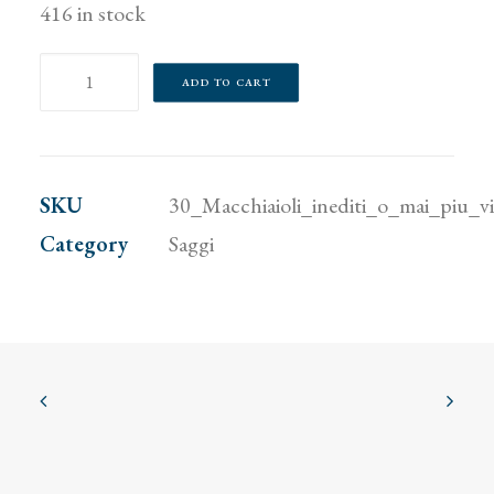
416 in stock
30
ADD TO CART
Macchiaioli
inediti
o
SKU
30_Macchiaioli_inediti_o_mai_piu_v
mai
Category
Saggi
più
visti
da
tempo
e
7