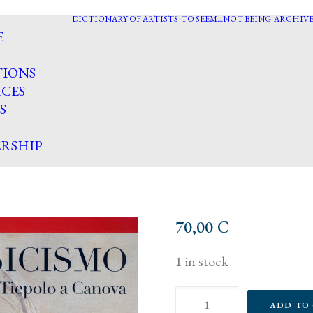
DICTIONARY OF ARTISTS
TO SEEM…NOT BEING
ARCHIVE
E
TIONS
CES
S
RSHIP
70,00
€
1 in stock
Il
ADD TO