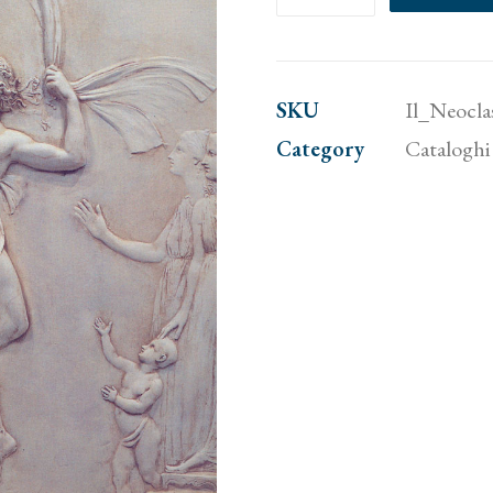
Neoclassicismo
in
Italia.
SKU
Il_Neocla
Da
Category
Cataloghi 
Tiepolo
a
Canova
quantity