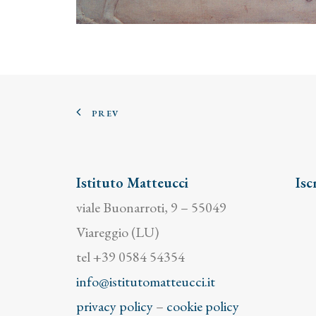
PREV
Istituto Matteucci
Isc
viale Buonarroti, 9 – 55049
Viareggio (LU)
tel +39 0584 54354
info@istitutomatteucci.it
privacy policy
–
cookie policy