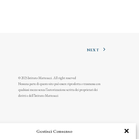
NEXT
© 2025 Istituto Matteucci. All right reserved
Nessuna parte di questo sito può essere riprodotta o trasmessa con
qualsiasi mezzo senza l’autorizzazione scritta dei proprietari dei
diritti e dell’Istituto Matteucci
Gestisci Consenso