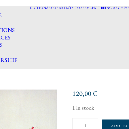
DICTIONARY OF ARTISTS
TO SEEM…NOT BEING
ARCHIVE
E
TIONS
CES
S
RSHIP
120,00
€
1 in stock
La
ADD TO