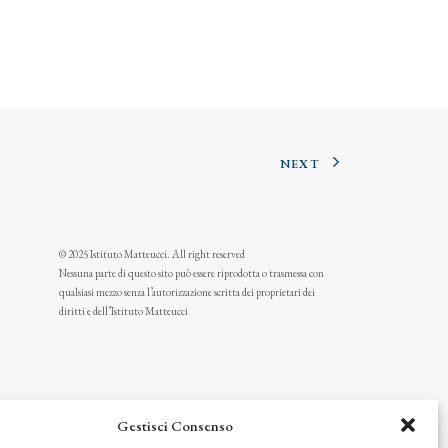
NEXT
© 2025 Istituto Matteucci. All right reserved
Nessuna parte di questo sito può essere riprodotta o trasmessa con
qualsiasi mezzo senza l’autorizzazione scritta dei proprietari dei
diritti e dell’Istituto Matteucci
Gestisci Consenso