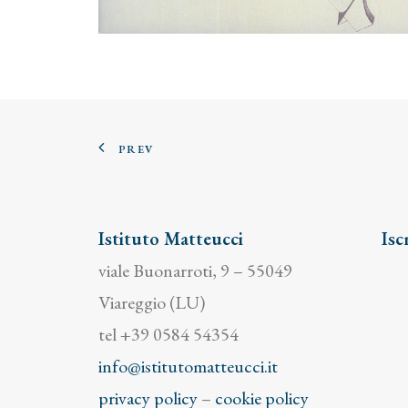
PREV
Istituto Matteucci
Isc
viale Buonarroti, 9 – 55049
Viareggio (LU)
tel +39 0584 54354
info@istitutomatteucci.it
privacy policy
–
cookie policy