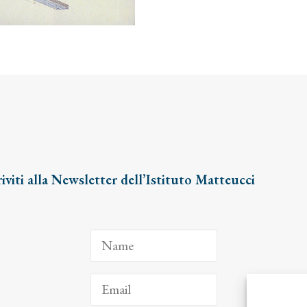
a
Keith
Haring
quantity
riviti alla Newsletter dell’Istituto Matteucci