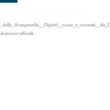
_delle_Avanguardie__Dipinti__scene_e_costumi__da_D
di mostre ufficiali