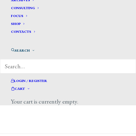
ARCHIVES
CONSULTING
FOCUS
SHOP
CONTACTS
Video Noi TV
SEARCH
https://www.youtube.com/watch?
LOGIN / REGISTER
v=einy6Q8FpZI
CART
Your cart is currently empty.