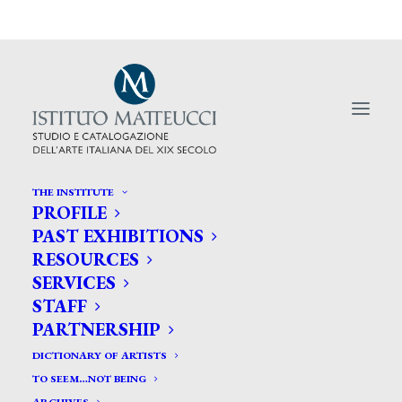
THE INSTITUTE
PROFILE
PAST EXHIBITIONS
RESOURCES
Seravezza riscopre il colore e il
SERVICES
STAFF
genio di Mario Puccini- Video
PARTNERSHIP
DICTIONARY OF ARTISTS
TO SEEM…NOT BEING