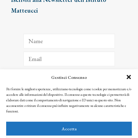
Matteucci
Gestisci Consenso
ISCRIVITI
Per fornire le migliori esperienze, utilizziamo tecnologie come i cookie per memorizzare e/o
accedere alle informazioni del dispositivo. Il consenso a queste tecnologie ci permetterà di
Facendo clic per iscriverti, riconosci che le tue informazioni saranno trattate
elaborare dati come il comportamento di navigazione o ID unici su questo sito. Non
seguendo la nostra
Privacy Policy
acconsentire o ritirare il consenso può influire negativamente su alcune caratteristiche e
© 2025 Istituto Matteucci. All right reserved
funzioni.
Nessuna parte di questo sito può essere riprodotta o trasmessa con qualsiasi mezzo senza
l’autorizzazione scritta dei proprietari dei diritti e dell’Istituto Matteucci
Accetta