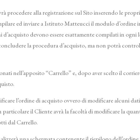
vrà procedere alla registrazione sul Sito inserendo le propr
ilare ed inviare a Istituto Matteucci il modulo d’ordine in
ini d’acquisto devono essere esattamente compilati in ogni l
o concludere la procedura d’acquisto, ma non potrà controll
zionati nell’apposito “Carrello” e, dopo aver scelto il corrie
quisto.
dificare l’ordine di acquisto ovvero di modificare alcuni dat
particolare il Cliente avrà la facoltà di modificare la quan
i dal Carrello.
ualizzerà una schermata contenente il riepilogo dell’ordine