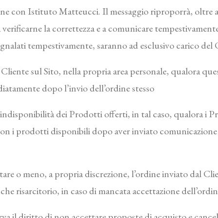
ne con Istituto Matteucci. Il messaggio riproporrà, oltre a
na a verificarne la correttezza e a comunicare tempestivament
segnalati tempestivamente, saranno ad esclusivo carico del 
Cliente sul Sito, nella propria area personale, qualora ques
diatamente dopo l’invio dell’ordine stesso
 indisponibilità dei Prodotti offerti, in tal caso, qualora i 
o con i prodotti disponibili dopo aver inviato comunicazione
ttare o meno, a propria discrezione, l’ordine inviato dal C
 anche risarcitorio, in caso di mancata accettazione dell’ordin
erva il diritto di non accettare proposte di acquisto e cance