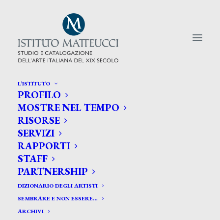
L’ISTITUTO
PROFILO
CERCA TRA GLI ARTISTI:
MOSTRE NEL TEMPO
RISORSE
Search
SERVIZI
for:
RAPPORTI
STAFF
PARTNERSHIP
DIZIONARIO DEGLI ARTISTI
SEMBRARE E NON ESSERE…
ARCHIVI