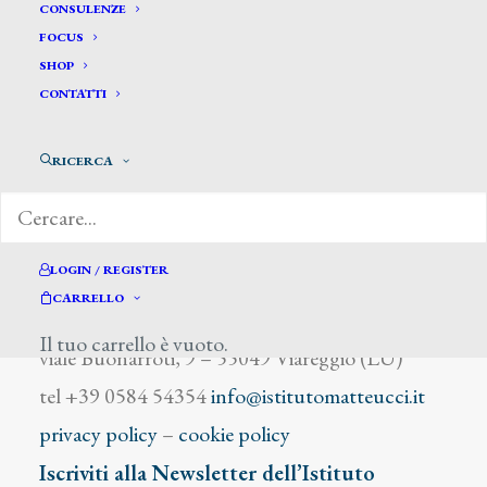
Agneni Eugenio
CONSULENZE
FOCUS
SHOP
CONTATTI
RICERCA
DIZIONARIO DEGLI ARTISTI
LOGIN / REGISTER
CARRELLO
Istituto Matteucci
Il tuo carrello è vuoto.
viale Buonarroti, 9 – 55049 Viareggio (LU)
tel +39 0584 54354
info@istitutomatteucci.it
privacy policy
–
cookie policy
Iscriviti alla Newsletter dell’Istituto