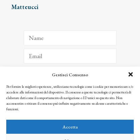
Matteucci
Gestisci Consenso
ISCRIVITI
Per fornire le migliori esperienze, utilizziamo tecnologie come i cookie per memorizzare e/o
accedere alle informazioni del dispositivo. Il consenso a queste tecnologie ci permetterà di
Facendo clic per iscriverti, riconosci che le tue informazioni saranno trattate
elaborare dati come il comportamento di navigazione o ID unici su questo sito. Non
seguendo la nostra
Privacy Policy
acconsentire o ritirare il consenso può influire negativamente su alcune caratteristiche e
© 2025 Istituto Matteucci. All right reserved
funzioni.
Nessuna parte di questo sito può essere riprodotta o trasmessa con qualsiasi mezzo senza
l’autorizzazione scritta dei proprietari dei diritti e dell’Istituto Matteucci
Accetta