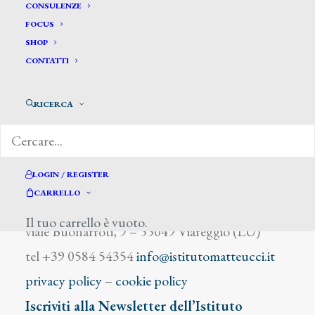
Agost A.
CONSULENZE
FOCUS
SHOP
CONTATTI
RICERCA
DIZIONARIO DEGLI ARTISTI
LOGIN / REGISTER
CARRELLO
Istituto Matteucci
Il tuo carrello è vuoto.
viale Buonarroti, 9 – 55049 Viareggio (LU)
tel +39 0584 54354
info@istitutomatteucci.it
privacy policy
–
cookie policy
Iscriviti alla Newsletter dell’Istituto