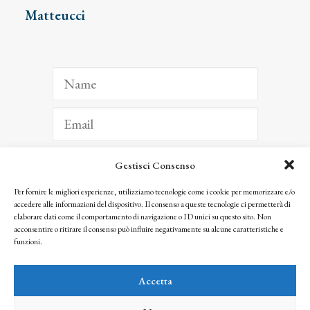
Matteucci
Gestisci Consenso
ISCRIVITI
Per fornire le migliori esperienze, utilizziamo tecnologie come i cookie per memorizzare e/o
accedere alle informazioni del dispositivo. Il consenso a queste tecnologie ci permetterà di
Facendo clic per iscriverti, riconosci che le tue informazioni saranno trattate
elaborare dati come il comportamento di navigazione o ID unici su questo sito. Non
seguendo la nostra
Privacy Policy
acconsentire o ritirare il consenso può influire negativamente su alcune caratteristiche e
© 2025 Istituto Matteucci. All right reserved
funzioni.
Nessuna parte di questo sito può essere riprodotta o trasmessa con qualsiasi mezzo senza
l’autorizzazione scritta dei proprietari dei diritti e dell’Istituto Matteucci
Accetta