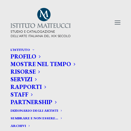
L’ISTITUTO
PROFILO
CERCA TRA GLI ARTISTI:
MOSTRE NEL TEMPO
RISORSE
Search
SERVIZI
for:
RAPPORTI
STAFF
PARTNERSHIP
DIZIONARIO DEGLI ARTISTI
SEMBRARE E NON ESSERE…
ARCHIVI