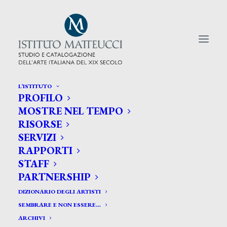
L’ISTITUTO
PROFILO
CERCA TRA GLI ARTISTI:
MOSTRE NEL TEMPO
RISORSE
Search
SERVIZI
for:
RAPPORTI
STAFF
PARTNERSHIP
DIZIONARIO DEGLI ARTISTI
SEMBRARE E NON ESSERE…
ARCHIVI