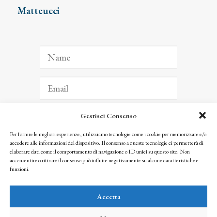
Matteucci
Gestisci Consenso
ISCRIVITI
Per fornire le migliori esperienze, utilizziamo tecnologie come i cookie per memorizzare e/o
accedere alle informazioni del dispositivo. Il consenso a queste tecnologie ci permetterà di
Facendo clic per iscriverti, riconosci che le tue informazioni saranno trattate
elaborare dati come il comportamento di navigazione o ID unici su questo sito. Non
seguendo la nostra
Privacy Policy
acconsentire o ritirare il consenso può influire negativamente su alcune caratteristiche e
© 2025 Istituto Matteucci. All right reserved
funzioni.
Nessuna parte di questo sito può essere riprodotta o trasmessa con qualsiasi mezzo senza
l’autorizzazione scritta dei proprietari dei diritti e dell’Istituto Matteucci
Accetta