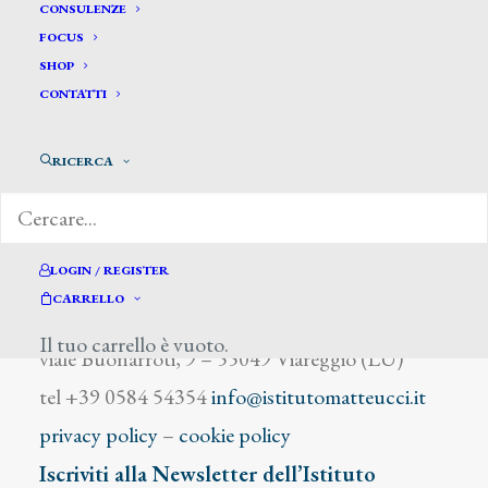
Arduino Nicola
CONSULENZE
FOCUS
SHOP
CONTATTI
RICERCA
DIZIONARIO DEGLI ARTISTI
LOGIN / REGISTER
CARRELLO
Istituto Matteucci
Il tuo carrello è vuoto.
viale Buonarroti, 9 – 55049 Viareggio (LU)
tel +39 0584 54354
info@istitutomatteucci.it
privacy policy
–
cookie policy
Iscriviti alla Newsletter dell’Istituto