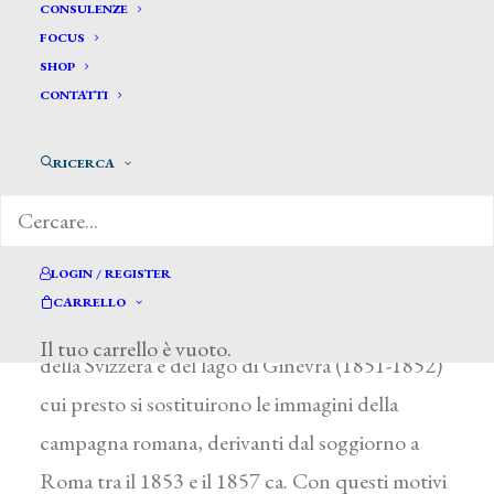
Ardy Bartolomeo *
CONSULENZE
FOCUS
SHOP
ARDY BARTOLOMEO
CONTATTI
Saluzzo (Cuneo) 1821 – Torino 1887
RICERCA
Studiò pittura a Ginevra con A. Calame, la cui
influenza si coglie nei temi e nei tagli delle sue
composizioni, caratterizzate da toni
LOGIN / REGISTER
drammatico-scenografici ottenuti con sapienti
CARRELLO
effetti chiaroscurali. Dipinse vedute della Savoia,
Il tuo carrello è vuoto.
della Svizzera e del lago di Ginevra (1851-1852)
cui presto si sostituirono le immagini della
campagna romana, derivanti dal soggiorno a
Roma tra il 1853 e il 1857 ca. Con questi motivi