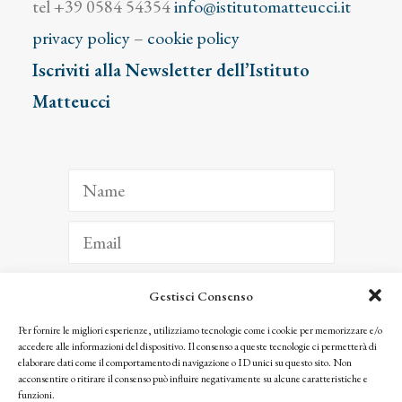
tel +39 0584 54354
info@istitutomatteucci.it
privacy policy
–
cookie policy
Iscriviti alla Newsletter dell’Istituto
Matteucci
Gestisci Consenso
ISCRIVITI
Per fornire le migliori esperienze, utilizziamo tecnologie come i cookie per memorizzare e/o
accedere alle informazioni del dispositivo. Il consenso a queste tecnologie ci permetterà di
Facendo clic per iscriverti, riconosci che le tue informazioni saranno trattate
elaborare dati come il comportamento di navigazione o ID unici su questo sito. Non
seguendo la nostra
Privacy Policy
acconsentire o ritirare il consenso può influire negativamente su alcune caratteristiche e
© 2025 Istituto Matteucci. All right reserved
funzioni.