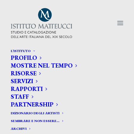
L’ISTITUTO
PROFILO
CERCA TRA GLI ARTISTI:
MOSTRE NEL TEMPO
RISORSE
Search
SERVIZI
for:
RAPPORTI
STAFF
PARTNERSHIP
DIZIONARIO DEGLI ARTISTI
SEMBRARE E NON ESSERE…
ARCHIVI