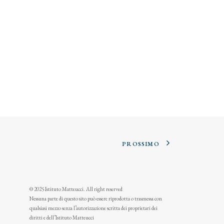
PROSSIMO
© 2025 Istituto Matteucci. All right reserved
Nessuna parte di questo sito può essere riprodotta o trasmessa con
qualsiasi mezzo senza l’autorizzazione scritta dei proprietari dei
diritti e dell’Istituto Matteucci