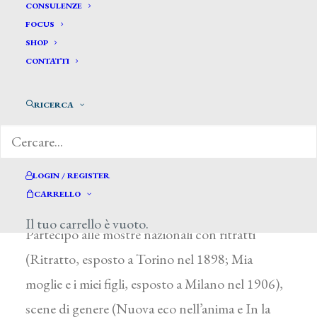
Baronio Antonio *
CONSULENZE
FOCUS
SHOP
BARONIO ANTONIO
CONTATTI
Vogogna nell’Ossola (Novara) 1850 ca. – 1920
RICERCA
All’Albertina di Torino compì gli studi di figura
e ritratto, quindi, sotto la guida del pittore
scozzese Arthom, si dedicò al paesaggio.
LOGIN / REGISTER
Stabilitosi a Torino, espose presso il Circolo
CARRELLO
degli Artisti e con gli “Amici dell’Arte”.
Il tuo carrello è vuoto.
Partecipò alle mostre nazionali con ritratti
(Ritratto, esposto a Torino nel 1898; Mia
moglie e i miei figli, esposto a Milano nel 1906),
scene di genere (Nuova eco nell’anima e In la