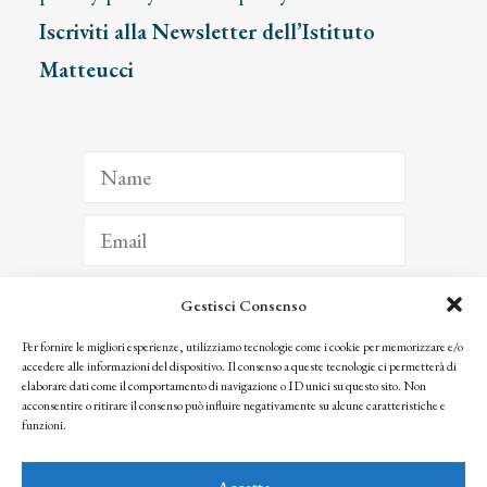
Iscriviti alla Newsletter dell’Istituto
Matteucci
Gestisci Consenso
ISCRIVITI
Per fornire le migliori esperienze, utilizziamo tecnologie come i cookie per memorizzare e/o
accedere alle informazioni del dispositivo. Il consenso a queste tecnologie ci permetterà di
Facendo clic per iscriverti, riconosci che le tue informazioni saranno trattate
elaborare dati come il comportamento di navigazione o ID unici su questo sito. Non
seguendo la nostra
Privacy Policy
acconsentire o ritirare il consenso può influire negativamente su alcune caratteristiche e
© 2025 Istituto Matteucci. All right reserved
funzioni.
Nessuna parte di questo sito può essere riprodotta o trasmessa con qualsiasi mezzo senza
l’autorizzazione scritta dei proprietari dei diritti e dell’Istituto Matteucci
Accetta