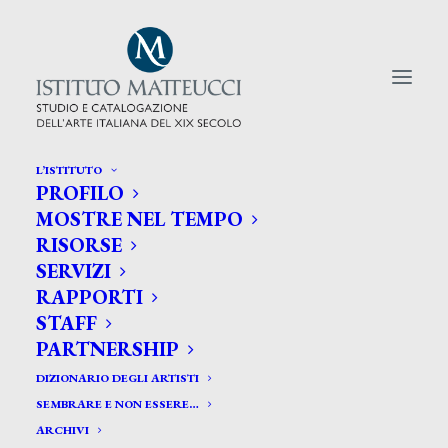
L’ISTITUTO
PROFILO
CERCA TRA GLI ARTISTI:
MOSTRE NEL TEMPO
RISORSE
Search
SERVIZI
for:
RAPPORTI
STAFF
PARTNERSHIP
DIZIONARIO DEGLI ARTISTI
SEMBRARE E NON ESSERE…
ARCHIVI