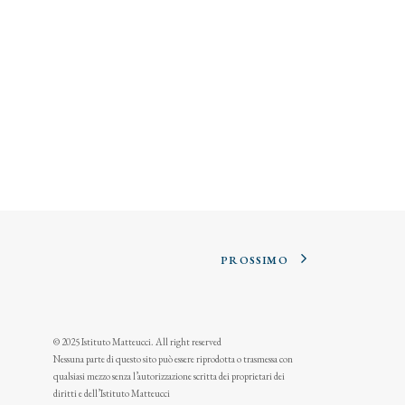
PROSSIMO
© 2025 Istituto Matteucci. All right reserved
Nessuna parte di questo sito può essere riprodotta o trasmessa con
qualsiasi mezzo senza l’autorizzazione scritta dei proprietari dei
diritti e dell’Istituto Matteucci