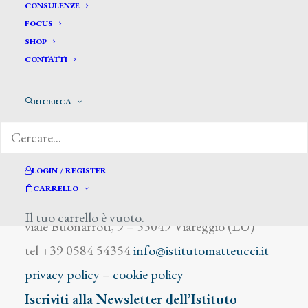
Belloni M.
CONSULENZE
FOCUS
SHOP
CONTATTI
RICERCA
DIZIONARIO DEGLI ARTISTI
LOGIN / REGISTER
CARRELLO
Istituto Matteucci
Il tuo carrello è vuoto.
viale Buonarroti, 9 – 55049 Viareggio (LU)
tel +39 0584 54354
info@istitutomatteucci.it
privacy policy
–
cookie policy
Iscriviti alla Newsletter dell’Istituto