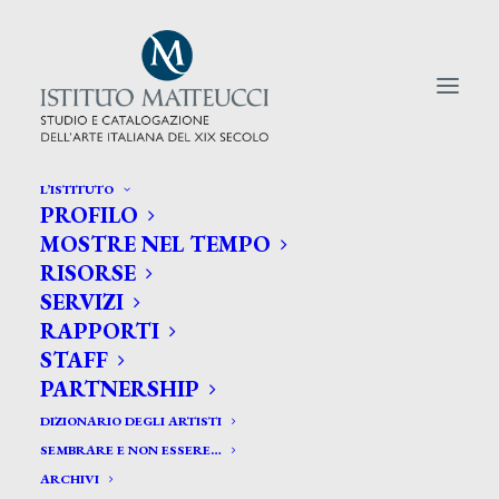
L’ISTITUTO
PROFILO
CERCA TRA GLI ARTISTI:
MOSTRE NEL TEMPO
RISORSE
Search
SERVIZI
for:
RAPPORTI
STAFF
PARTNERSHIP
DIZIONARIO DEGLI ARTISTI
SEMBRARE E NON ESSERE…
ARCHIVI