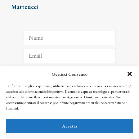
Matteucci
Gestisci Consenso
ISCRIVITI
Per fornire le migliori esperienze, utilizziamo tecnologie come i cookie per memorizzare e/o
accedere alle informazioni del dispositivo. Il consenso a queste tecnologie ci permetterà di
Facendo clic per iscriverti, riconosci che le tue informazioni saranno trattate
elaborare dati come il comportamento di navigazione o ID unici su questo sito. Non
seguendo la nostra
Privacy Policy
acconsentire o ritirare il consenso può influire negativamente su alcune caratteristiche e
© 2025 Istituto Matteucci. All right reserved
funzioni.
Nessuna parte di questo sito può essere riprodotta o trasmessa con qualsiasi mezzo senza
l’autorizzazione scritta dei proprietari dei diritti e dell’Istituto Matteucci
Accetta