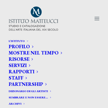
L’ISTITUTO
PROFILO
CERCA TRA GLI ARTISTI:
MOSTRE NEL TEMPO
RISORSE
Search
SERVIZI
for:
RAPPORTI
STAFF
PARTNERSHIP
DIZIONARIO DEGLI ARTISTI
SEMBRARE E NON ESSERE…
ARCHIVI