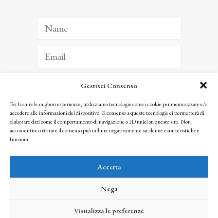
Gestisci Consenso
ISCRIVITI
Per fornire le migliori esperienze, utilizziamo tecnologie come i cookie per memorizzare e/o
accedere alle informazioni del dispositivo. Il consenso a queste tecnologie ci permetterà di
Facendo clic per iscriverti, riconosci che le tue informazioni saranno trattate
elaborare dati come il comportamento di navigazione o ID unici su questo sito. Non
seguendo la nostra
Privacy Policy
acconsentire o ritirare il consenso può influire negativamente su alcune caratteristiche e
© 2025 Istituto Matteucci. All right reserved
funzioni.
Nessuna parte di questo sito può essere riprodotta o trasmessa con qualsiasi mezzo senza
l’autorizzazione scritta dei proprietari dei diritti e dell’Istituto Matteucci
Accetta
Nega
Visualizza le preferenze
credits