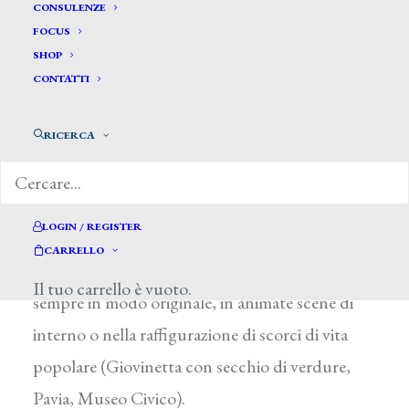
Beri Marcello*
CONSULENZE
FOCUS
SHOP
BERI MARCELLO
CONTATTI
Pavia 1868 – Voghera (Pavia) 1906
RICERCA
Si formò a Pavia tra il 1880 e il 1885
frequentando i corsi di P. Michis alla Civica
Scuola di Pittura; vincitore del premio Lauzi
LOGIN / REGISTER
con un Ragazzo che toma a casa, assunse dal
CARRELLO
maestro un tocco spigliato, che utilizzò, non
Il tuo carrello è vuoto.
sempre in modo originale, in animate scene di
interno o nella raffigurazione di scorci di vita
popolare (Giovinetta con secchio di verdure,
Pavia, Museo Civico).