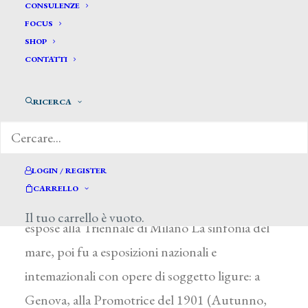
Berisso Alfredo*
CONSULENZE
FOCUS
SHOP
BERISSO ALFREDO
CONTATTI
Buenos Aires (Argentina) 1873 – Genova 1931
RICERCA
Nato da famiglia ligure, dal 1898 risiedette a
Genova. Influenzato inizialmente dalle brumose
atmosfere di E. Carrière, poi dall’impressionismo
LOGIN / REGISTER
di A. Renoir e, soprattutto, di A. Sisley, si
CARRELLO
dedicò in prevalenza al paesaggio. Nel 1900
Il tuo carrello è vuoto.
espose alla Triennale di Milano La sinfonia del
mare, poi fu a esposizioni nazionali e
intemazionali con opere di soggetto ligure: a
Genova, alla Promotrice del 1901 (Autunno,