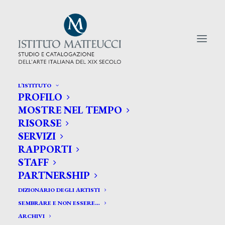
L’ISTITUTO
PROFILO
CERCA TRA GLI ARTISTI:
MOSTRE NEL TEMPO
RISORSE
Search
SERVIZI
for:
RAPPORTI
STAFF
PARTNERSHIP
DIZIONARIO DEGLI ARTISTI
SEMBRARE E NON ESSERE…
ARCHIVI