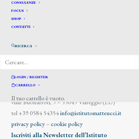
Bertoli E.
CONSULENZE
FOCUS
SHOP
CONTATTI
RICERCA
DIZIONARIO DEGLI ARTISTI
LOGIN / REGISTER
CARRELLO
Istituto Matteucci
Il tuo carrello è vuoto.
viale Buonarroti, 9 – 55049 Viareggio (LU)
tel +39 0584 54354
info@istitutomatteucci.it
privacy policy
–
cookie policy
Iscriviti alla Newsletter dell’Istituto