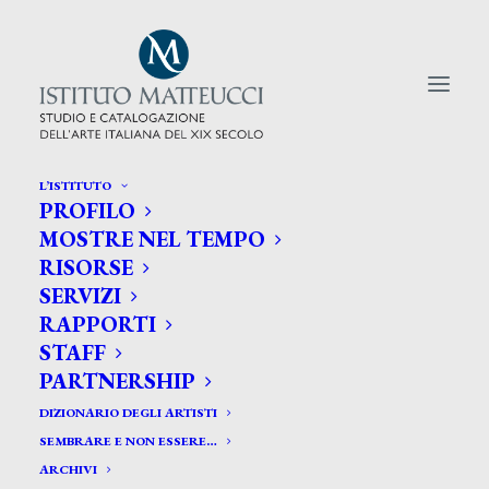
L’ISTITUTO
PROFILO
CERCA TRA GLI ARTISTI:
MOSTRE NEL TEMPO
RISORSE
Search
SERVIZI
for:
RAPPORTI
STAFF
PARTNERSHIP
DIZIONARIO DEGLI ARTISTI
SEMBRARE E NON ESSERE…
ARCHIVI