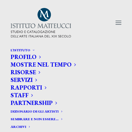
L’ISTITUTO
PROFILO
CERCA TRA GLI ARTISTI:
MOSTRE NEL TEMPO
RISORSE
Search
SERVIZI
for:
RAPPORTI
STAFF
PARTNERSHIP
DIZIONARIO DEGLI ARTISTI
SEMBRARE E NON ESSERE…
ARCHIVI