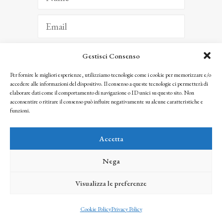
Gestisci Consenso
ISCRIVITI
Per fornire le migliori esperienze, utilizziamo tecnologie come i cookie per memorizzare e/o
accedere alle informazioni del dispositivo. Il consenso a queste tecnologie ci permetterà di
Facendo clic per iscriverti, riconosci che le tue informazioni saranno trattate
elaborare dati come il comportamento di navigazione o ID unici su questo sito. Non
seguendo la nostra
Privacy Policy
acconsentire o ritirare il consenso può influire negativamente su alcune caratteristiche e
© 2025 Istituto Matteucci. All right reserved
funzioni.
Nessuna parte di questo sito può essere riprodotta o trasmessa con qualsiasi mezzo senza
l’autorizzazione scritta dei proprietari dei diritti e dell’Istituto Matteucci
Accetta
Nega
Visualizza le preferenze
credits
Cookie Policy
Privacy Policy