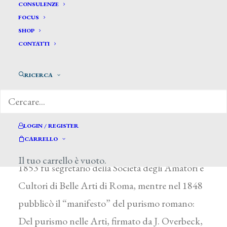
Bianchini Antonio*
CONSULENZE
FOCUS
SHOP
BIANCHINI ANTONIO
CONTATTI
Roma 1803 – 1884
RICERCA
Umanista e teologo, nel 1827 fondò, con
l’incisore F. Mercuri e G. Cannonieri, la Società
Tipografica; tra il 1831 e il 1853 collaborò al
LOGIN / REGISTER
Giornale Arcadico, a L’Album e a L’Ape Italiana.
CARRELLO
Nel 1830 fu ammesso all’Arcadia e dal 1833 al
Il tuo carrello è vuoto.
1853 fu segretario della Società degli Amatori e
Cultori di Belle Arti di Roma, mentre nel 1848
pubblicò il “manifesto” del purismo romano:
Del purismo nelle Arti, firmato da J. Overbeck,