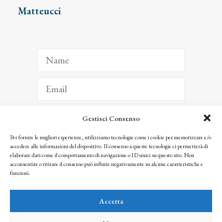
Matteucci
Gestisci Consenso
ISCRIVITI
Per fornire le migliori esperienze, utilizziamo tecnologie come i cookie per memorizzare e/o
accedere alle informazioni del dispositivo. Il consenso a queste tecnologie ci permetterà di
Facendo clic per iscriverti, riconosci che le tue informazioni saranno trattate
elaborare dati come il comportamento di navigazione o ID unici su questo sito. Non
seguendo la nostra
Privacy Policy
acconsentire o ritirare il consenso può influire negativamente su alcune caratteristiche e
© 2025 Istituto Matteucci. All right reserved
funzioni.
Nessuna parte di questo sito può essere riprodotta o trasmessa con qualsiasi mezzo senza
l’autorizzazione scritta dei proprietari dei diritti e dell’Istituto Matteucci
Accetta