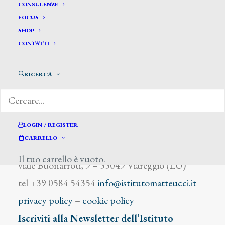
Biondi U.
CONSULENZE
FOCUS
SHOP
CONTATTI
RICERCA
DIZIONARIO DEGLI ARTISTI
LOGIN / REGISTER
CARRELLO
Istituto Matteucci
Il tuo carrello è vuoto.
viale Buonarroti, 9 – 55049 Viareggio (LU)
tel +39 0584 54354
info@istitutomatteucci.it
privacy policy
–
cookie policy
Iscriviti alla Newsletter dell’Istituto