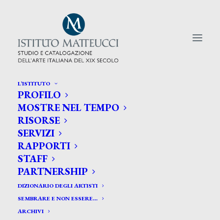
L’ISTITUTO
PROFILO
CERCA TRA GLI ARTISTI:
MOSTRE NEL TEMPO
RISORSE
Search
SERVIZI
for:
RAPPORTI
STAFF
PARTNERSHIP
DIZIONARIO DEGLI ARTISTI
SEMBRARE E NON ESSERE…
ARCHIVI