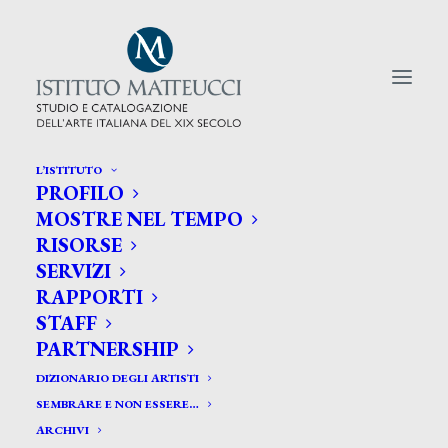
L’ISTITUTO
PROFILO
CERCA TRA GLI ARTISTI:
MOSTRE NEL TEMPO
RISORSE
Search
SERVIZI
for:
RAPPORTI
STAFF
PARTNERSHIP
DIZIONARIO DEGLI ARTISTI
SEMBRARE E NON ESSERE…
ARCHIVI