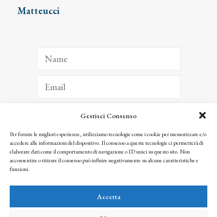
Matteucci
Gestisci Consenso
ISCRIVITI
Per fornire le migliori esperienze, utilizziamo tecnologie come i cookie per memorizzare e/o
accedere alle informazioni del dispositivo. Il consenso a queste tecnologie ci permetterà di
Facendo clic per iscriverti, riconosci che le tue informazioni saranno trattate
elaborare dati come il comportamento di navigazione o ID unici su questo sito. Non
seguendo la nostra
Privacy Policy
acconsentire o ritirare il consenso può influire negativamente su alcune caratteristiche e
© 2025 Istituto Matteucci. All right reserved
funzioni.
Nessuna parte di questo sito può essere riprodotta o trasmessa con qualsiasi mezzo senza
l’autorizzazione scritta dei proprietari dei diritti e dell’Istituto Matteucci
Accetta