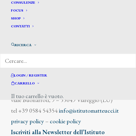
Biörck Oscar
CONSULENZE
FOCUS
SHOP
CONTATTI
RICERCA
DIZIONARIO DEGLI ARTISTI
LOGIN / REGISTER
CARRELLO
Istituto Matteucci
Il tuo carrello è vuoto.
viale Buonarroti, 9 – 55049 Viareggio (LU)
tel +39 0584 54354
info@istitutomatteucci.it
privacy policy
–
cookie policy
Iscriviti alla Newsletter dell’Istituto