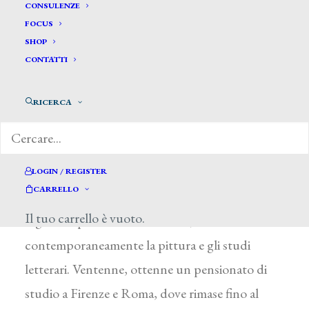
CONSULENZE
FOCUS
SHOP
CONTATTI
RICERCA
Biscarra Carlo Felice *
BISCARRA CARLO FELICE
LOGIN / REGISTER
CARRELLO
Torino 1823 – 1894
Il tuo carrello è vuoto.
Figlio del pittore G. B. Biscarra, coltivò
contemporaneamente la pittura e gli studi
letterari. Ventenne, ottenne un pensionato di
studio a Firenze e Roma, dove rimase fino al