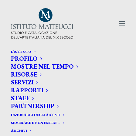
L’ISTITUTO
PROFILO
CERCA TRA GLI ARTISTI:
MOSTRE NEL TEMPO
RISORSE
Search
SERVIZI
for:
RAPPORTI
STAFF
PARTNERSHIP
DIZIONARIO DEGLI ARTISTI
SEMBRARE E NON ESSERE…
ARCHIVI