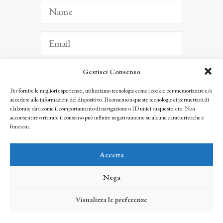
Gestisci Consenso
ISCRIVITI
Per fornire le migliori esperienze, utilizziamo tecnologie come i cookie per memorizzare e/o
accedere alle informazioni del dispositivo. Il consenso a queste tecnologie ci permetterà di
Facendo clic per iscriverti, riconosci che le tue informazioni saranno trattate
elaborare dati come il comportamento di navigazione o ID unici su questo sito. Non
seguendo la nostra
Privacy Policy
acconsentire o ritirare il consenso può influire negativamente su alcune caratteristiche e
© 2025 Istituto Matteucci. All right reserved
funzioni.
Nessuna parte di questo sito può essere riprodotta o trasmessa con qualsiasi mezzo senza
l’autorizzazione scritta dei proprietari dei diritti e dell’Istituto Matteucci
Accetta
Nega
Visualizza le preferenze
credits