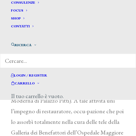
Buzzi Federico*
CONSULENZE
FOCUS
SHOP
BUZZI FEDERICO
CONTATTI
Milano 1820 – 1890
RICERCA
Attivo come pittore di genere, dal 1854 al 1878
partecipò regolarmente alle principali rassegne
di Milano, Torino e Genova, città ove nel 1857
LOGIN / REGISTER
presentava alla mostra della Società Promotrice
CARRELLO
La lezione di lettura (Firenze, Galleria d’Arte
Il tuo carrello è vuoto.
Moderna di Palazzo Pitti). A tale attività unì
l’impegno di restauratore, occu-pazione che poi
lo assorbì totalmente nella cura delle tele della
Galleria dei Benefattori dell’Ospedale Maggiore