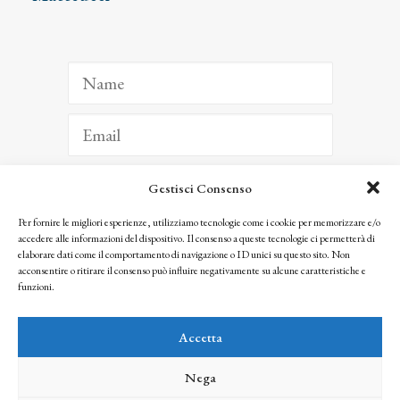
Gestisci Consenso
ISCRIVITI
Per fornire le migliori esperienze, utilizziamo tecnologie come i cookie per memorizzare e/o
accedere alle informazioni del dispositivo. Il consenso a queste tecnologie ci permetterà di
Facendo clic per iscriverti, riconosci che le tue informazioni saranno trattate
elaborare dati come il comportamento di navigazione o ID unici su questo sito. Non
seguendo la nostra
Privacy Policy
acconsentire o ritirare il consenso può influire negativamente su alcune caratteristiche e
© 2025 Istituto Matteucci. All right reserved
funzioni.
Nessuna parte di questo sito può essere riprodotta o trasmessa con qualsiasi mezzo senza
l’autorizzazione scritta dei proprietari dei diritti e dell’Istituto Matteucci
Accetta
Nega