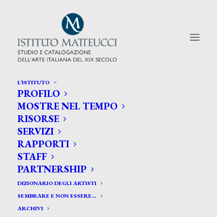
L’ISTITUTO
PROFILO
CERCA TRA GLI ARTISTI:
MOSTRE NEL TEMPO
RISORSE
Search
SERVIZI
for:
RAPPORTI
STAFF
PARTNERSHIP
DIZIONARIO DEGLI ARTISTI
SEMBRARE E NON ESSERE…
ARCHIVI