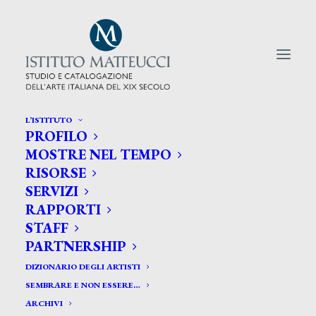
L’ISTITUTO
PROFILO
CERCA TRA GLI ARTISTI:
MOSTRE NEL TEMPO
RISORSE
Search
SERVIZI
for:
RAPPORTI
STAFF
PARTNERSHIP
DIZIONARIO DEGLI ARTISTI
SEMBRARE E NON ESSERE…
ARCHIVI