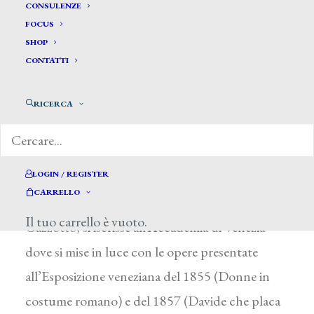
CONSULENZE
FOCUS
SHOP
CONTATTI
Caratti Augusto *
RICERCA
CARATTI AUGUSTO
LOGIN / REGISTER
Padova 1828 – 1900
CARRELLO
Dopo un periodo di studio a Padova con V.
Il tuo carrello è vuoto.
Gazzotto, si iscrisse all’Accademia di Venezia
dove si mise in luce con le opere presentate
all’Esposizione veneziana del 1855 (Donne in
costume romano) e del 1857 (Davide che placa