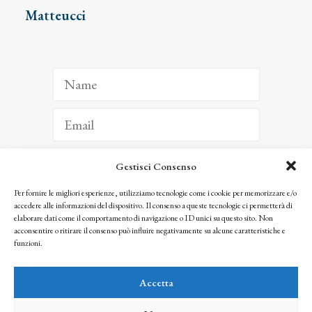
Matteucci
Gestisci Consenso
ISCRIVITI
Per fornire le migliori esperienze, utilizziamo tecnologie come i cookie per memorizzare e/o
accedere alle informazioni del dispositivo. Il consenso a queste tecnologie ci permetterà di
Facendo clic per iscriverti, riconosci che le tue informazioni saranno trattate
elaborare dati come il comportamento di navigazione o ID unici su questo sito. Non
seguendo la nostra
Privacy Policy
acconsentire o ritirare il consenso può influire negativamente su alcune caratteristiche e
© 2025 Istituto Matteucci. All right reserved
funzioni.
Nessuna parte di questo sito può essere riprodotta o trasmessa con qualsiasi mezzo senza
l’autorizzazione scritta dei proprietari dei diritti e dell’Istituto Matteucci
Accetta