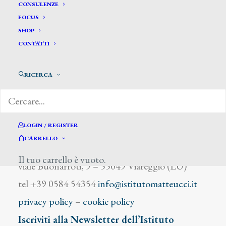
Carattoni G.
CONSULENZE
FOCUS
SHOP
CONTATTI
RICERCA
DIZIONARIO DEGLI ARTISTI
LOGIN / REGISTER
CARRELLO
Istituto Matteucci
Il tuo carrello è vuoto.
viale Buonarroti, 9 – 55049 Viareggio (LU)
tel +39 0584 54354
info@istitutomatteucci.it
privacy policy
–
cookie policy
Iscriviti alla Newsletter dell’Istituto