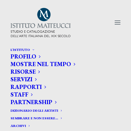
L’ISTITUTO
PROFILO
CERCA TRA GLI ARTISTI:
MOSTRE NEL TEMPO
RISORSE
Search
SERVIZI
for:
RAPPORTI
STAFF
PARTNERSHIP
DIZIONARIO DEGLI ARTISTI
SEMBRARE E NON ESSERE…
ARCHIVI