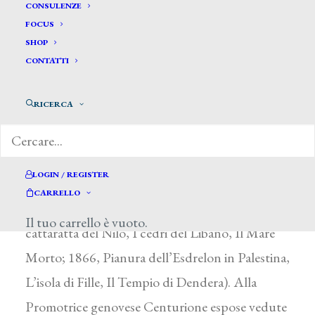
Centurione Giuseppe*
CONSULENZE
FOCUS
SHOP
CENTURIONE GIUSEPPE
CONTATTI
Genova 1824 – 1897
RICERCA
La professione di ingegnere gli consentì di
coltivare la pittura anche durante i lunghi viaggi
in Europa e in Oriente, eseguendo numerosi
LOGIN / REGISTER
paesaggi che presentò alle esposizioni
CARRELLO
deU’Accademia Ligustica (1865, La prima
Il tuo carrello è vuoto.
cattaratta del Nilo, I cedri del Libano, Il Mare
Morto; 1866, Pianura dell’Esdrelon in Palestina,
L’isola di Fille, Il Tempio di Dendera). Alla
Promotrice genovese Centurione espose vedute