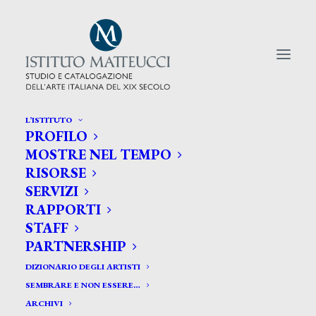
L’ISTITUTO
PROFILO
CERCA TRA GLI ARTISTI:
MOSTRE NEL TEMPO
RISORSE
Search
SERVIZI
for:
RAPPORTI
STAFF
PARTNERSHIP
DIZIONARIO DEGLI ARTISTI
SEMBRARE E NON ESSERE…
ARCHIVI