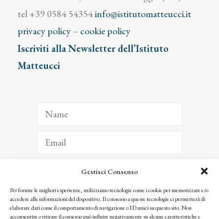
tel +39 0584 54354
info@istitutomatteucci.it
privacy policy
–
cookie policy
Iscriviti alla Newsletter dell’Istituto
Matteucci
Gestisci Consenso
ISCRIVITI
Per fornire le migliori esperienze, utilizziamo tecnologie come i cookie per memorizzare e/o
accedere alle informazioni del dispositivo. Il consenso a queste tecnologie ci permetterà di
Facendo clic per iscriverti, riconosci che le tue informazioni saranno trattate
elaborare dati come il comportamento di navigazione o ID unici su questo sito. Non
seguendo la nostra
Privacy Policy
acconsentire o ritirare il consenso può influire negativamente su alcune caratteristiche e