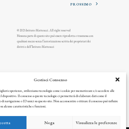
PROSSIMO
© 2025 Istituto Matteucci. All right reserved
Nessuna parte di questo sito può essere riprodotta o trasmessa con
qualsiasi mezzo senza l’autorizzazione scritta dei proprietari dei
diritti e dell’Istituto Matteucci
Gestisci Consenso
migliori esperienze, utilizziamo tecnologie come i cookie per memorizzare e/o accedere alle
l dispositivo. Il consenso a queste tecnologie ci permetterà di elaborare dati come il
i navigazione o ID unici su questo sito. Non acconsentire o ritirare il consenso può influire
u alcune caratteristiche e funzioni.
icy
ccetta
Nega
Visualizza le preferenze