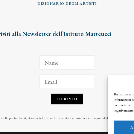
DIZIONARIO DEGLI ARTISTI
riviti alla Newsletter dell’Istituto Matteucci
Per fornire le 
ISCRIVITI
informazioni de
comportamento d
negativamente s
o clic per iscriverti, riconosci che le tue informazioni saranno trattate seguendo la nostra
Privacy Pol
A