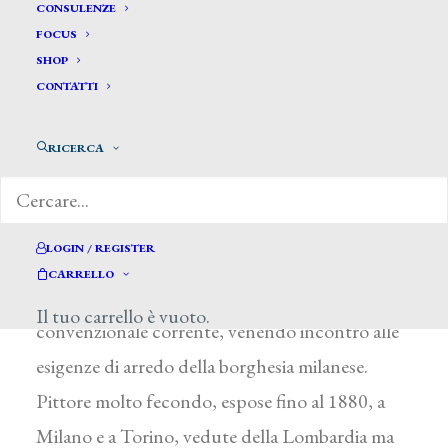
Corvini Giovanni *
CONSULENZE
FOCUS
SHOP
CORVINI GIOVANNI
CONTATTI
Milano 1829 – Parabiago (Milano) 1894
RICERCA
Allievo di G. Bisi all’Accademia di Brera, Corvini
esordì nel 1854 alla Promotrice di Torino.
Paesaggista, restò fedele agli insegnamenti del
LOGIN / REGISTER
suo maestro, guardando, forse, all’opera del
CARRELLO
Piccio, ma senza tuttavia allontanarsi dal gusto
Il tuo carrello è vuoto.
convenzionale corrente, venendo incontro alle
esigenze di arredo della borghesia milanese.
Pittore molto fecondo, espose fino al 1880, a
Milano e a Torino, vedute della Lombardia ma