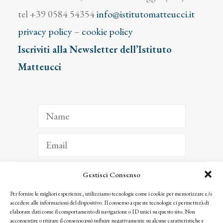
tel +39 0584 54354
info@istitutomatteucci.it
privacy policy
–
cookie policy
Iscriviti alla Newsletter dell’Istituto
Matteucci
Gestisci Consenso
ISCRIVITI
Per fornire le migliori esperienze, utilizziamo tecnologie come i cookie per memorizzare e/o
accedere alle informazioni del dispositivo. Il consenso a queste tecnologie ci permetterà di
Facendo clic per iscriverti, riconosci che le tue informazioni saranno trattate
elaborare dati come il comportamento di navigazione o ID unici su questo sito. Non
seguendo la nostra
Privacy Policy
acconsentire o ritirare il consenso può influire negativamente su alcune caratteristiche e