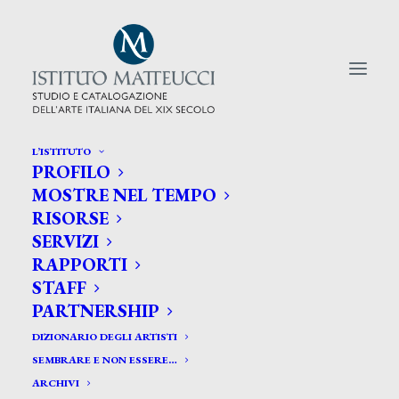
L’ISTITUTO
PROFILO
CERCA TRA GLI ARTISTI:
MOSTRE NEL TEMPO
RISORSE
Search
SERVIZI
for:
RAPPORTI
STAFF
PARTNERSHIP
DIZIONARIO DEGLI ARTISTI
SEMBRARE E NON ESSERE…
ARCHIVI