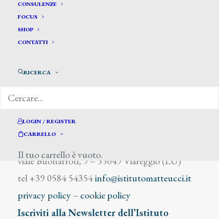
Cosenza Enrico
CONSULENZE
FOCUS
SHOP
CONTATTI
RICERCA
DIZIONARIO DEGLI ARTISTI
LOGIN / REGISTER
CARRELLO
Istituto Matteucci
Il tuo carrello è vuoto.
viale Buonarroti, 9 – 55049 Viareggio (LU)
tel +39 0584 54354
info@istitutomatteucci.it
privacy policy
–
cookie policy
Iscriviti alla Newsletter dell’Istituto