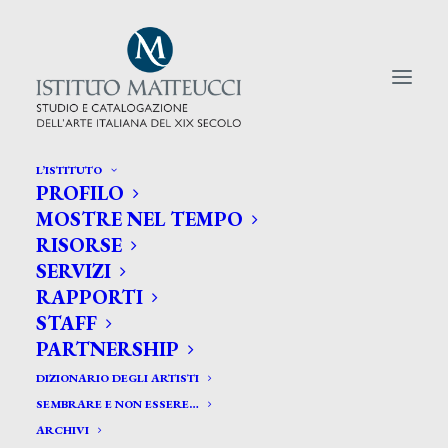
L’ISTITUTO
PROFILO
CERCA TRA GLI ARTISTI:
MOSTRE NEL TEMPO
RISORSE
Search
SERVIZI
for:
RAPPORTI
STAFF
PARTNERSHIP
DIZIONARIO DEGLI ARTISTI
SEMBRARE E NON ESSERE…
ARCHIVI