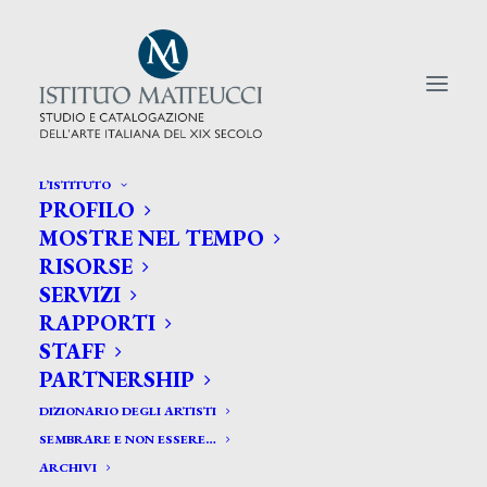
L’ISTITUTO
PROFILO
CERCA TRA GLI ARTISTI:
MOSTRE NEL TEMPO
RISORSE
Search
SERVIZI
for:
RAPPORTI
STAFF
PARTNERSHIP
DIZIONARIO DEGLI ARTISTI
SEMBRARE E NON ESSERE…
ARCHIVI