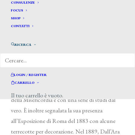
Dall’Ara Gustavo*
CONSULENZE
FOCUS
SHOP
DALL’ARA GUSTAVO
CONTATTI
Venezia 1865 – Rio de Janeiro (Brasile) 1923
RICERCA
Iscritto all’Accademia di Venezia, non terminò
gli studi. Si dedicò alla pittura di paesaggio,
risentendo stilisticamente dell’opera di G.
LOGIN / REGISTER
Ciardi. All’Esposizione Nazionale veneziana del
CARRELLO
1887 partecipò con una veduta dell’Abbazia
Il tuo carrello è vuoto.
della Misericordia e con una serie di studi dal
vero. È inoltre segnalata la sua presenza
all’Esposizione di Roma del 1883 con alcune
terrecotte per decorazione. Nel 1889, Dall’Ara