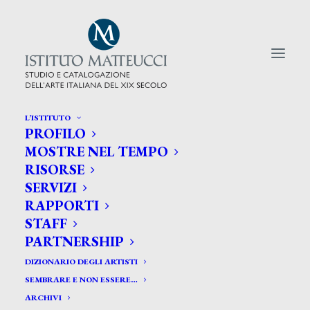
L’ISTITUTO
PROFILO
CERCA TRA GLI ARTISTI:
MOSTRE NEL TEMPO
RISORSE
Search
SERVIZI
for:
RAPPORTI
STAFF
PARTNERSHIP
DIZIONARIO DEGLI ARTISTI
SEMBRARE E NON ESSERE…
ARCHIVI