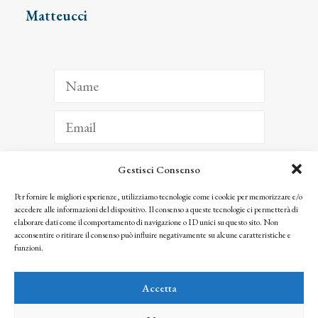
Matteucci
Gestisci Consenso
ISCRIVITI
Per fornire le migliori esperienze, utilizziamo tecnologie come i cookie per memorizzare e/o
accedere alle informazioni del dispositivo. Il consenso a queste tecnologie ci permetterà di
Facendo clic per iscriverti, riconosci che le tue informazioni saranno trattate
elaborare dati come il comportamento di navigazione o ID unici su questo sito. Non
seguendo la nostra
Privacy Policy
acconsentire o ritirare il consenso può influire negativamente su alcune caratteristiche e
© 2025 Istituto Matteucci. All right reserved
funzioni.
Nessuna parte di questo sito può essere riprodotta o trasmessa con qualsiasi mezzo senza
l’autorizzazione scritta dei proprietari dei diritti e dell’Istituto Matteucci
Accetta