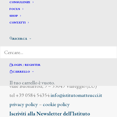
De Divitiis Emilia
CONSULENZE
FOCUS
SHOP
CONTATTI
RICERCA
DIZIONARIO DEGLI ARTISTI
LOGIN / REGISTER
CARRELLO
Istituto Matteucci
Il tuo carrello è vuoto.
viale Buonarroti, 9 – 55049 Viareggio (LU)
tel +39 0584 54354
info@istitutomatteucci.it
privacy policy
–
cookie policy
Iscriviti alla Newsletter dell’Istituto