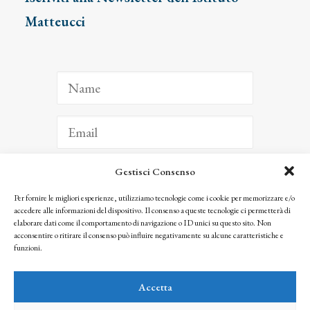
Matteucci
Gestisci Consenso
ISCRIVITI
Per fornire le migliori esperienze, utilizziamo tecnologie come i cookie per memorizzare e/o
accedere alle informazioni del dispositivo. Il consenso a queste tecnologie ci permetterà di
Facendo clic per iscriverti, riconosci che le tue informazioni saranno trattate
elaborare dati come il comportamento di navigazione o ID unici su questo sito. Non
seguendo la nostra
Privacy Policy
acconsentire o ritirare il consenso può influire negativamente su alcune caratteristiche e
© 2025 Istituto Matteucci. All right reserved
funzioni.
Nessuna parte di questo sito può essere riprodotta o trasmessa con qualsiasi mezzo senza
l’autorizzazione scritta dei proprietari dei diritti e dell’Istituto Matteucci
Accetta