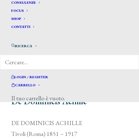
CONSULENZE
FOCUS
SHOP
CONTATTI
RICERCA
LOGIN / REGISTER
CARRELLO
Il tuo carrello è vuoto.
De Dominicis Achille *
DE DOMINICIS ACHILLE
Tivoli (Roma) 1851 – 1917