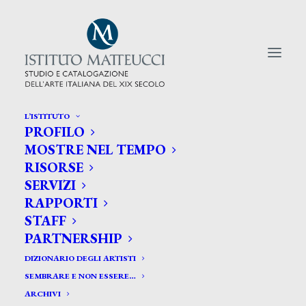
L’ISTITUTO
PROFILO
CERCA TRA GLI ARTISTI:
MOSTRE NEL TEMPO
RISORSE
Search
SERVIZI
for:
RAPPORTI
STAFF
PARTNERSHIP
DIZIONARIO DEGLI ARTISTI
SEMBRARE E NON ESSERE…
ARCHIVI