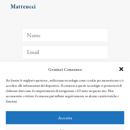
Matteucci
Gestisci Consenso
ISCRIVITI
Per fornire le migliori esperienze, utilizziamo tecnologie come i cookie per memorizzare e/o
accedere alle informazioni del dispositivo. Il consenso a queste tecnologie ci permetterà di
Facendo clic per iscriverti, riconosci che le tue informazioni saranno trattate
elaborare dati come il comportamento di navigazione o ID unici su questo sito. Non
seguendo la nostra
Privacy Policy
acconsentire o ritirare il consenso può influire negativamente su alcune caratteristiche e
© 2025 Istituto Matteucci. All right reserved
funzioni.
Nessuna parte di questo sito può essere riprodotta o trasmessa con qualsiasi mezzo senza
l’autorizzazione scritta dei proprietari dei diritti e dell’Istituto Matteucci
Accetta