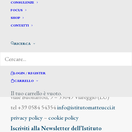
De Ferrario Carlo
CONSULENZE
FOCUS
SHOP
CONTATTI
RICERCA
DIZIONARIO DEGLI ARTISTI
LOGIN / REGISTER
CARRELLO
Istituto Matteucci
Il tuo carrello è vuoto.
viale Buonarroti, 9 – 55049 Viareggio (LU)
tel +39 0584 54354
info@istitutomatteucci.it
privacy policy
–
cookie policy
Iscriviti alla Newsletter dell’Istituto