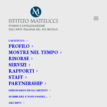
L’ISTITUTO
PROFILO
CERCA TRA GLI ARTISTI:
MOSTRE NEL TEMPO
RISORSE
Search
SERVIZI
for:
RAPPORTI
STAFF
PARTNERSHIP
DIZIONARIO DEGLI ARTISTI
SEMBRARE E NON ESSERE…
ARCHIVI