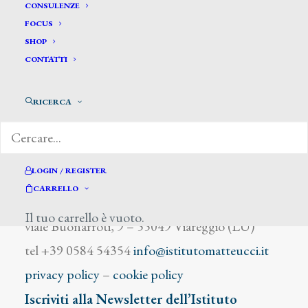
De Feszty De Martos Masa
CONSULENZE
FOCUS
SHOP
CONTATTI
RICERCA
DIZIONARIO DEGLI ARTISTI
LOGIN / REGISTER
CARRELLO
Istituto Matteucci
Il tuo carrello è vuoto.
viale Buonarroti, 9 – 55049 Viareggio (LU)
tel +39 0584 54354
info@istitutomatteucci.it
privacy policy
–
cookie policy
Iscriviti alla Newsletter dell’Istituto