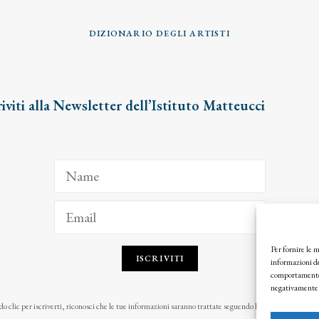
DIZIONARIO DEGLI ARTISTI
riviti alla Newsletter dell’Istituto Matteucci
Per fornire le 
ISCRIVITI
informazioni de
comportamento d
negativamente s
o clic per iscriverti, riconosci che le tue informazioni saranno trattate seguendo la nostra
Privacy Pol