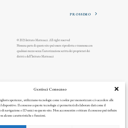
PROSSIMO
© 2025 Istituto Matteucci. All right reserved
Nessuna parte di questo sito può essere riprodotta o trasmessa con
qualsiasi mezzo senza l’autorizzazione scritta dei proprietari dei
diritti e dell’Istituto Matteucci
Gestisci Consenso
migliori esperienze, utilizziamo tecnologie come i cookie per memorizzare e/o accedere alle
l dispositivo. Il consenso a queste tecnologie ci permetterà di elaborare dati come il
i navigazione o ID unici su questo sito. Non acconsentire o ritirare il consenso può influire
u alcune caratteristiche e funzioni.
icy