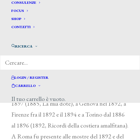
Delle Mura Angelo*
CONSULENZE
FOCUS
SHOP
DELLA MURA ANGELO
CONTATTI
Maiori (Salerno) 1867 – 1922
RICERCA
Studiò sotto la guida dello zio G. Capone,
derivandone l’interesse per la pittura di
paesaggio. Oltre a suggestivi scorci della costiera
LOGIN / REGISTER
amalfitana, dipinse ritratti e scene di genere.
CARRELLO
Espose alla Promotrice napoletana dal 1885 al
Il tuo carrello è vuoto.
1897 (1885, La mia dote), a Genova nel 1892, a
Firenze fra il 1892 e il 1894 e a Torino dal 1886
al 1896 (1892, Ricordi della costiera amalfitana).
A Roma fu presente alle mostre del 1892 e del