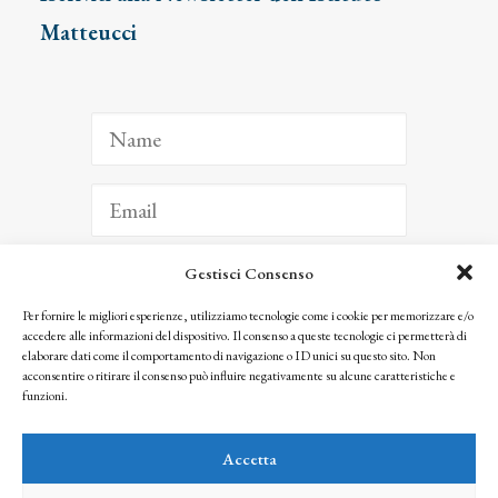
Matteucci
Gestisci Consenso
ISCRIVITI
Per fornire le migliori esperienze, utilizziamo tecnologie come i cookie per memorizzare e/o
accedere alle informazioni del dispositivo. Il consenso a queste tecnologie ci permetterà di
Facendo clic per iscriverti, riconosci che le tue informazioni saranno trattate
elaborare dati come il comportamento di navigazione o ID unici su questo sito. Non
seguendo la nostra
Privacy Policy
acconsentire o ritirare il consenso può influire negativamente su alcune caratteristiche e
© 2025 Istituto Matteucci. All right reserved
funzioni.
Nessuna parte di questo sito può essere riprodotta o trasmessa con qualsiasi mezzo senza
l’autorizzazione scritta dei proprietari dei diritti e dell’Istituto Matteucci
Accetta