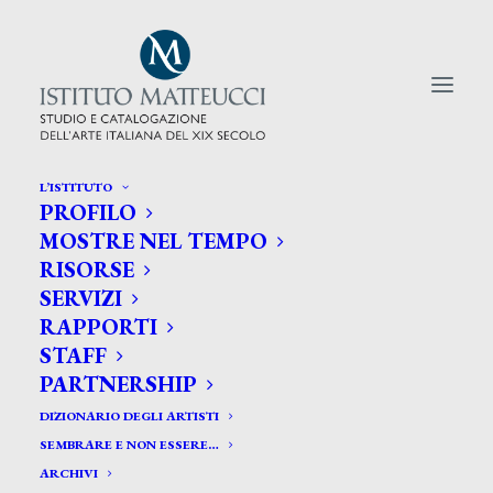
L’ISTITUTO
PROFILO
CERCA TRA GLI ARTISTI:
MOSTRE NEL TEMPO
RISORSE
Search
SERVIZI
for:
RAPPORTI
STAFF
PARTNERSHIP
DIZIONARIO DEGLI ARTISTI
SEMBRARE E NON ESSERE…
ARCHIVI