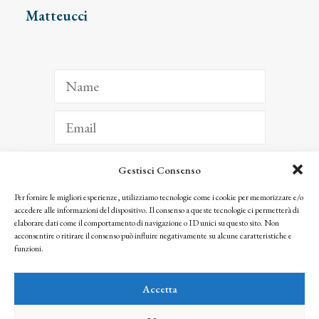
Matteucci
Gestisci Consenso
ISCRIVITI
Per fornire le migliori esperienze, utilizziamo tecnologie come i cookie per memorizzare e/o
accedere alle informazioni del dispositivo. Il consenso a queste tecnologie ci permetterà di
Facendo clic per iscriverti, riconosci che le tue informazioni saranno trattate
elaborare dati come il comportamento di navigazione o ID unici su questo sito. Non
seguendo la nostra
Privacy Policy
acconsentire o ritirare il consenso può influire negativamente su alcune caratteristiche e
© 2025 Istituto Matteucci. All right reserved
funzioni.
Nessuna parte di questo sito può essere riprodotta o trasmessa con qualsiasi mezzo senza
l’autorizzazione scritta dei proprietari dei diritti e dell’Istituto Matteucci
Accetta