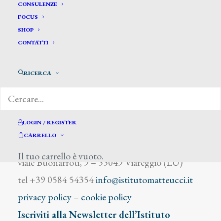
Domenici Carlo
CONSULENZE
FOCUS
SHOP
CONTATTI
RICERCA
DIZIONARIO DEGLI ARTISTI
LOGIN / REGISTER
CARRELLO
Istituto Matteucci
Il tuo carrello è vuoto.
viale Buonarroti, 9 – 55049 Viareggio (LU)
tel +39 0584 54354
info@istitutomatteucci.it
privacy policy
–
cookie policy
Iscriviti alla Newsletter dell’Istituto