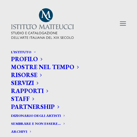
L’ISTITUTO
PROFILO
CERCA TRA GLI ARTISTI:
MOSTRE NEL TEMPO
RISORSE
Search
SERVIZI
for:
RAPPORTI
STAFF
PARTNERSHIP
DIZIONARIO DEGLI ARTISTI
SEMBRARE E NON ESSERE…
ARCHIVI