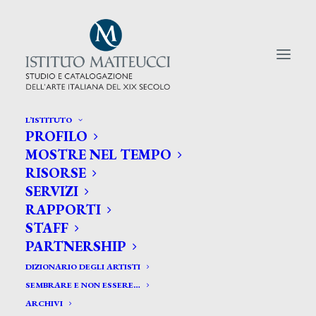
L’ISTITUTO
PROFILO
CERCA TRA GLI ARTISTI:
MOSTRE NEL TEMPO
RISORSE
Search
SERVIZI
for:
RAPPORTI
STAFF
PARTNERSHIP
DIZIONARIO DEGLI ARTISTI
SEMBRARE E NON ESSERE…
ARCHIVI