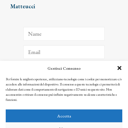
Matteucci
Gestisci Consenso
ISCRIVITI
Per fornire le migliori esperienze, utilizziamo tecnologie come i cookie per memorizzare e/o
accedere alle informazioni del dispositivo. Il consenso a queste tecnologie ci permetterà di
Facendo clic per iscriverti, riconosci che le tue informazioni saranno trattate
elaborare dati come il comportamento di navigazione o ID unici su questo sito. Non
seguendo la nostra
Privacy Policy
acconsentire o ritirare il consenso può influire negativamente su alcune caratteristiche e
© 2025 Istituto Matteucci. All right reserved
funzioni.
Nessuna parte di questo sito può essere riprodotta o trasmessa con qualsiasi mezzo senza
l’autorizzazione scritta dei proprietari dei diritti e dell’Istituto Matteucci
Accetta