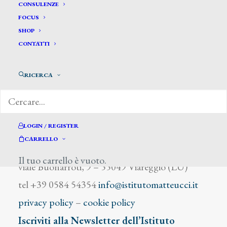
Domenighini Francesco
CONSULENZE
FOCUS
SHOP
CONTATTI
RICERCA
DIZIONARIO DEGLI ARTISTI
LOGIN / REGISTER
CARRELLO
Istituto Matteucci
Il tuo carrello è vuoto.
viale Buonarroti, 9 – 55049 Viareggio (LU)
tel +39 0584 54354
info@istitutomatteucci.it
privacy policy
–
cookie policy
Iscriviti alla Newsletter dell’Istituto