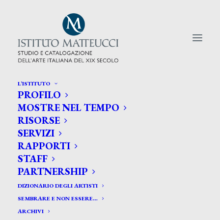
L’ISTITUTO
PROFILO
CERCA TRA GLI ARTISTI:
MOSTRE NEL TEMPO
RISORSE
Search
SERVIZI
for:
RAPPORTI
STAFF
PARTNERSHIP
DIZIONARIO DEGLI ARTISTI
SEMBRARE E NON ESSERE…
ARCHIVI