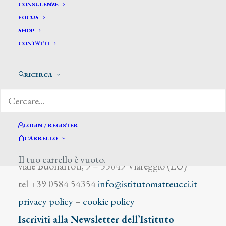
Dortero
CONSULENZE
FOCUS
SHOP
CONTATTI
RICERCA
DIZIONARIO DEGLI ARTISTI
LOGIN / REGISTER
CARRELLO
Istituto Matteucci
Il tuo carrello è vuoto.
viale Buonarroti, 9 – 55049 Viareggio (LU)
tel +39 0584 54354
info@istitutomatteucci.it
privacy policy
–
cookie policy
Iscriviti alla Newsletter dell’Istituto