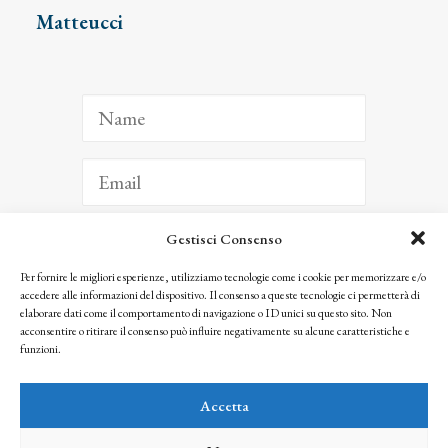
Matteucci
Gestisci Consenso
ISCRIVITI
Per fornire le migliori esperienze, utilizziamo tecnologie come i cookie per memorizzare e/o
accedere alle informazioni del dispositivo. Il consenso a queste tecnologie ci permetterà di
Facendo clic per iscriverti, riconosci che le tue informazioni saranno trattate
elaborare dati come il comportamento di navigazione o ID unici su questo sito. Non
seguendo la nostra
Privacy Policy
acconsentire o ritirare il consenso può influire negativamente su alcune caratteristiche e
© 2025 Istituto Matteucci. All right reserved
funzioni.
Nessuna parte di questo sito può essere riprodotta o trasmessa con qualsiasi mezzo senza
l’autorizzazione scritta dei proprietari dei diritti e dell’Istituto Matteucci
Accetta