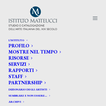
L’ISTITUTO
PROFILO
CERCA TRA GLI ARTISTI:
MOSTRE NEL TEMPO
RISORSE
Search
SERVIZI
for:
RAPPORTI
STAFF
PARTNERSHIP
DIZIONARIO DEGLI ARTISTI
SEMBRARE E NON ESSERE…
ARCHIVI