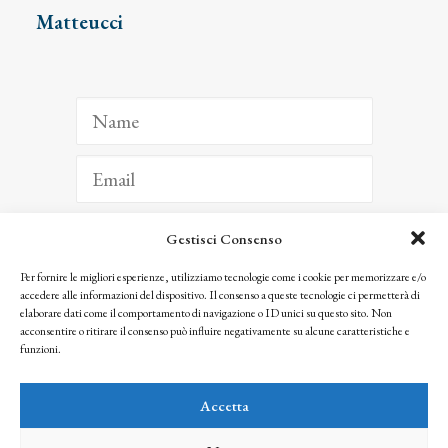
Matteucci
Gestisci Consenso
ISCRIVITI
Per fornire le migliori esperienze, utilizziamo tecnologie come i cookie per memorizzare e/o
accedere alle informazioni del dispositivo. Il consenso a queste tecnologie ci permetterà di
Facendo clic per iscriverti, riconosci che le tue informazioni saranno trattate
elaborare dati come il comportamento di navigazione o ID unici su questo sito. Non
seguendo la nostra
Privacy Policy
acconsentire o ritirare il consenso può influire negativamente su alcune caratteristiche e
© 2025 Istituto Matteucci. All right reserved
funzioni.
Nessuna parte di questo sito può essere riprodotta o trasmessa con qualsiasi mezzo senza
l’autorizzazione scritta dei proprietari dei diritti e dell’Istituto Matteucci
Accetta