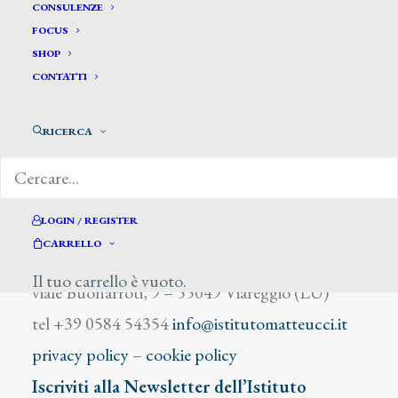
Dossena Alceo
CONSULENZE
FOCUS
SHOP
CONTATTI
RICERCA
DIZIONARIO DEGLI ARTISTI
LOGIN / REGISTER
CARRELLO
Istituto Matteucci
Il tuo carrello è vuoto.
viale Buonarroti, 9 – 55049 Viareggio (LU)
tel +39 0584 54354
info@istitutomatteucci.it
privacy policy
–
cookie policy
Iscriviti alla Newsletter dell’Istituto