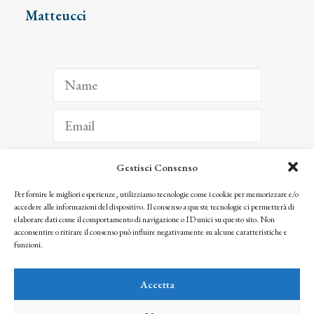
Matteucci
Gestisci Consenso
ISCRIVITI
Per fornire le migliori esperienze, utilizziamo tecnologie come i cookie per memorizzare e/o
accedere alle informazioni del dispositivo. Il consenso a queste tecnologie ci permetterà di
Facendo clic per iscriverti, riconosci che le tue informazioni saranno trattate
elaborare dati come il comportamento di navigazione o ID unici su questo sito. Non
seguendo la nostra
Privacy Policy
acconsentire o ritirare il consenso può influire negativamente su alcune caratteristiche e
© 2025 Istituto Matteucci. All right reserved
funzioni.
Nessuna parte di questo sito può essere riprodotta o trasmessa con qualsiasi mezzo senza
l’autorizzazione scritta dei proprietari dei diritti e dell’Istituto Matteucci
Accetta