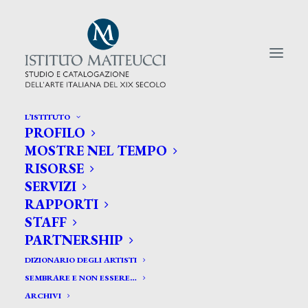
L’ISTITUTO
PROFILO
CERCA TRA GLI ARTISTI:
MOSTRE NEL TEMPO
RISORSE
Search
SERVIZI
for:
RAPPORTI
STAFF
PARTNERSHIP
DIZIONARIO DEGLI ARTISTI
SEMBRARE E NON ESSERE…
ARCHIVI