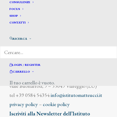
Dossola P.
CONSULENZE
FOCUS
SHOP
CONTATTI
RICERCA
DIZIONARIO DEGLI ARTISTI
LOGIN / REGISTER
CARRELLO
Istituto Matteucci
Il tuo carrello è vuoto.
viale Buonarroti, 9 – 55049 Viareggio (LU)
tel +39 0584 54354
info@istitutomatteucci.it
privacy policy
–
cookie policy
Iscriviti alla Newsletter dell’Istituto