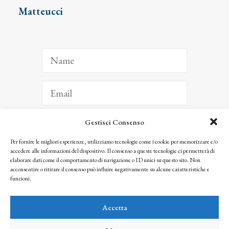
Matteucci
Gestisci Consenso
ISCRIVITI
Per fornire le migliori esperienze, utilizziamo tecnologie come i cookie per memorizzare e/o
accedere alle informazioni del dispositivo. Il consenso a queste tecnologie ci permetterà di
Facendo clic per iscriverti, riconosci che le tue informazioni saranno trattate
elaborare dati come il comportamento di navigazione o ID unici su questo sito. Non
seguendo la nostra
Privacy Policy
acconsentire o ritirare il consenso può influire negativamente su alcune caratteristiche e
© 2025 Istituto Matteucci. All right reserved
funzioni.
Nessuna parte di questo sito può essere riprodotta o trasmessa con qualsiasi mezzo senza
l’autorizzazione scritta dei proprietari dei diritti e dell’Istituto Matteucci
Accetta