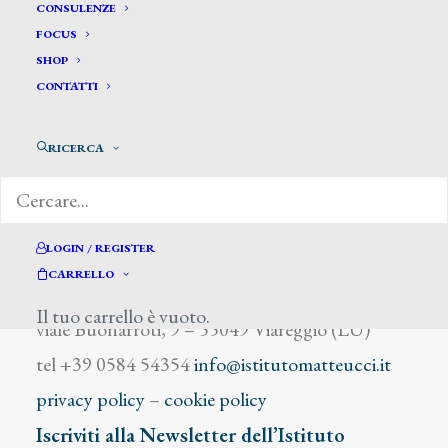
Dudreville Leonardo
CONSULENZE
FOCUS
SHOP
CONTATTI
RICERCA
DIZIONARIO DEGLI ARTISTI
LOGIN / REGISTER
CARRELLO
Istituto Matteucci
Il tuo carrello è vuoto.
viale Buonarroti, 9 – 55049 Viareggio (LU)
tel +39 0584 54354
info@istitutomatteucci.it
privacy policy
–
cookie policy
Iscriviti alla Newsletter dell’Istituto