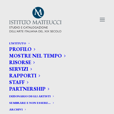
L’ISTITUTO
PROFILO
CERCA TRA GLI ARTISTI:
MOSTRE NEL TEMPO
RISORSE
Search
SERVIZI
for:
RAPPORTI
STAFF
PARTNERSHIP
DIZIONARIO DEGLI ARTISTI
SEMBRARE E NON ESSERE…
ARCHIVI