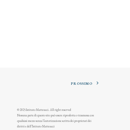
PROSSIMO
© 2025 Istituto Matteucci. All right reserved
Nessuna parte di questo sito può essere riprodotta o trasmessa con
qualsiasi mezzo senza l’autorizzazione scritta dei proprietari dei
diritti e dell’Istituto Matteucci