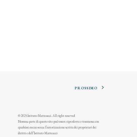
PROSSIMO
© 2025 Istituto Matteucci. All right reserved
Nessuna parte di questo sito può essere riprodotta o trasmessa con
qualsiasi mezzo senza l’autorizzazione scritta dei proprietari dei
diritti e dell’Istituto Matteucci