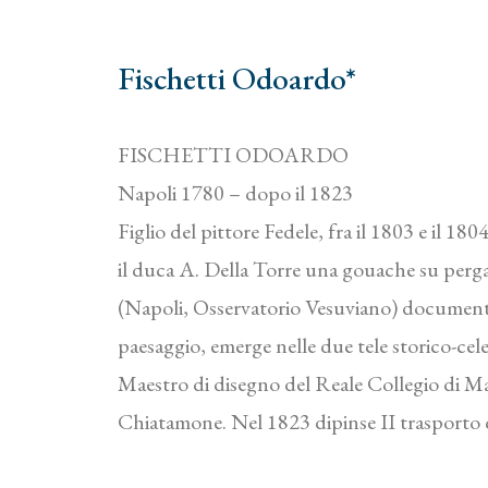
Fischetti Odoardo*
FISCHETTI ODOARDO
Napoli 1780 – dopo il 1823
Figlio del pittore Fedele, fra il 1803 e il 1
il duca A. Della Torre una gouache su pergam
(Napoli, Osservatorio Vesuviano) documenta 
paesaggio, emerge nelle due tele storico-ce
Maestro di disegno del Reale Collegio di Mar
Chiatamone. Nel 1823 dipinse II trasporto de