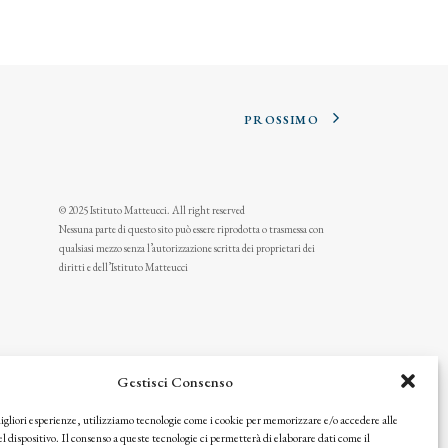
PROSSIMO
© 2025 Istituto Matteucci. All right reserved
Nessuna parte di questo sito può essere riprodotta o trasmessa con
qualsiasi mezzo senza l’autorizzazione scritta dei proprietari dei
diritti e dell’Istituto Matteucci
Gestisci Consenso
migliori esperienze, utilizziamo tecnologie come i cookie per memorizzare e/o accedere alle
l dispositivo. Il consenso a queste tecnologie ci permetterà di elaborare dati come il