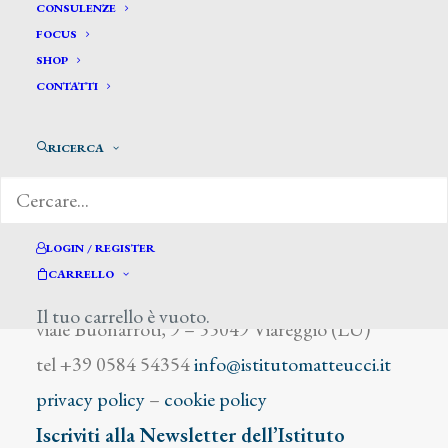
Fisher Charles
CONSULENZE
FOCUS
SHOP
CONTATTI
RICERCA
DIZIONARIO DEGLI ARTISTI
LOGIN / REGISTER
CARRELLO
Istituto Matteucci
Il tuo carrello è vuoto.
viale Buonarroti, 9 – 55049 Viareggio (LU)
tel +39 0584 54354
info@istitutomatteucci.it
privacy policy
–
cookie policy
Iscriviti alla Newsletter dell’Istituto