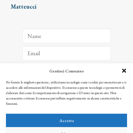
Matteucci
Gestisci Consenso
ISCRIVITI
Per fornire le migliori esperienze, utilizziamo tecnologie come i cookie per memorizzare e/o
accedere alle informazioni del dispositivo. Il consenso a queste tecnologie ci permetterà di
Facendo clic per iscriverti, riconosci che le tue informazioni saranno trattate
elaborare dati come il comportamento di navigazione o ID unici su questo sito. Non
seguendo la nostra
Privacy Policy
acconsentire o ritirare il consenso può influire negativamente su alcune caratteristiche e
© 2025 Istituto Matteucci. All right reserved
funzioni.
Nessuna parte di questo sito può essere riprodotta o trasmessa con qualsiasi mezzo senza
l’autorizzazione scritta dei proprietari dei diritti e dell’Istituto Matteucci
Accetta