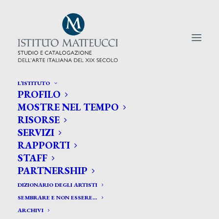
L’ISTITUTO
PROFILO
CERCA TRA GLI ARTISTI:
MOSTRE NEL TEMPO
RISORSE
Search
SERVIZI
for:
RAPPORTI
STAFF
PARTNERSHIP
DIZIONARIO DEGLI ARTISTI
SEMBRARE E NON ESSERE…
ARCHIVI