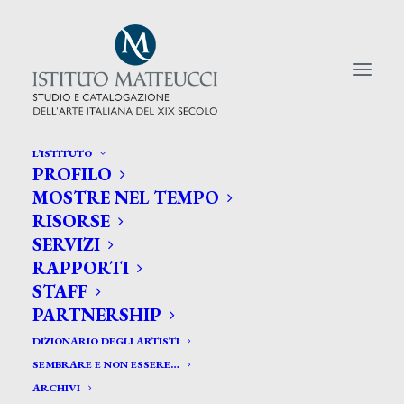
L’ISTITUTO
PROFILO
CERCA TRA GLI ARTISTI:
MOSTRE NEL TEMPO
RISORSE
Search
SERVIZI
for:
RAPPORTI
STAFF
PARTNERSHIP
DIZIONARIO DEGLI ARTISTI
SEMBRARE E NON ESSERE…
ARCHIVI