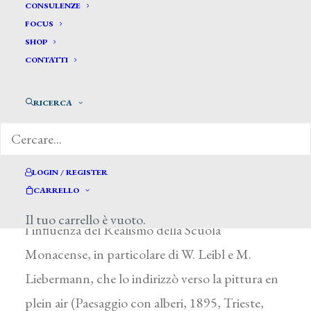
Fittke Arturo *
CONSULENZE
FOCUS
SHOP
FITTKE ARTURO
CONTATTI
Trieste 1873 – 1910
RICERCA
Iniziò il suo tirocinio artistico a Trieste con E.
Scompanni, per poi passare dal 1893 al 1895
all’Accademia di Monaco di Baviera, dove seguì i
LOGIN / REGISTER
corsi di R. von Seiz e di G. von Hackl e dove fu
CARRELLO
premiato nel 1895. Fonda- mentale su di lui fu
Il tuo carrello è vuoto.
l’influenza del Realismo della Scuola
Monacense, in particolare di W. Leibl e M.
Liebermann, che lo indirizzò verso la pittura en
plein air (Paesaggio con alberi, 1895, Trieste,