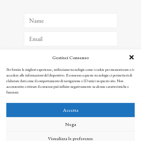
Gestisci Consenso
ISCRIVITI
Per fornire le migliori esperienze, utilizziamo tecnologie come i cookie per memorizzare e/o
accedere alle informazioni del dispositivo. Il consenso a queste tecnologie ci permetterà di
Facendo clic per iscriverti, riconosci che le tue informazioni saranno trattate
elaborare dati come il comportamento di navigazione o ID unici su questo sito. Non
seguendo la nostra
Privacy Policy
acconsentire o ritirare il consenso può influire negativamente su alcune caratteristiche e
© 2025 Istituto Matteucci. All right reserved
funzioni.
Nessuna parte di questo sito può essere riprodotta o trasmessa con qualsiasi mezzo senza
l’autorizzazione scritta dei proprietari dei diritti e dell’Istituto Matteucci
Accetta
Nega
Visualizza le preferenze
credits