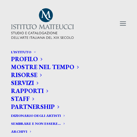
L’ISTITUTO
PROFILO
CERCA TRA GLI ARTISTI:
MOSTRE NEL TEMPO
RISORSE
Search
SERVIZI
for:
RAPPORTI
STAFF
PARTNERSHIP
DIZIONARIO DEGLI ARTISTI
SEMBRARE E NON ESSERE…
ARCHIVI