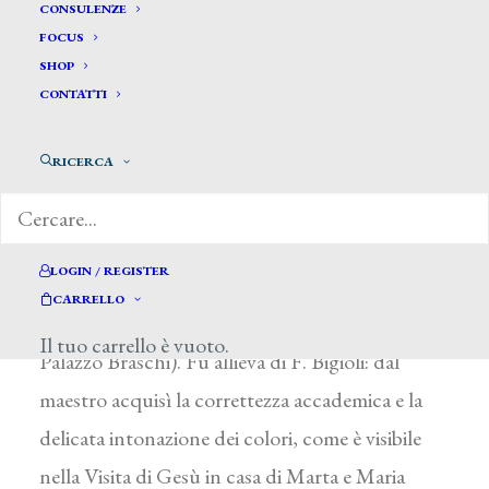
Gentilucci Filomena*
CONSULENZE
FOCUS
SHOP
GENTILUCCI FILOMENA
CONTATTI
Roma 1836 – Fabriano (Ancona) 1902
RICERCA
Era figlia di R. Gentilucci, mercante d’arte e
intelligente mecenate, che commissionò a diversi
artisti le tele per la Galleria Shakespeariana e per
LOGIN / REGISTER
la Galleria Dantesca (conservate a Roma,
CARRELLO
Galleria Nazionale d’Arte Moderna e Museo di
Il tuo carrello è vuoto.
Palazzo Braschi). Fu allieva di F. Bigioli: dal
maestro acquisì la correttezza accademica e la
delicata intonazione dei colori, come è visibile
nella Visita di Gesù in casa di Marta e Maria