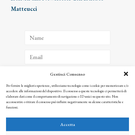
Matteucci
Gestisci Consenso
ISCRIVITI
Per fornire le migliori esperienze, utilizziamo tecnologie come i cookie per memorizzare e/o
accedere alle informazioni del dispositivo. Il consenso a queste tecnologie ci permetterà di
Facendo clic per iscriverti, riconosci che le tue informazioni saranno trattate
elaborare dati come il comportamento di navigazione o ID unici su questo sito. Non
seguendo la nostra
Privacy Policy
acconsentire o ritirare il consenso può influire negativamente su alcune caratteristiche e
© 2025 Istituto Matteucci. All right reserved
funzioni.
Nessuna parte di questo sito può essere riprodotta o trasmessa con qualsiasi mezzo senza
l’autorizzazione scritta dei proprietari dei diritti e dell’Istituto Matteucci
Accetta