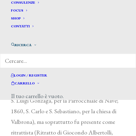
Gerosa Carlo*
CONSULENZE
FOCUS
SHOP
GEROSA CARLO
CONTATTI
Canzo (Como) 1810 ca. – dopo il 1877
RICERCA
Allievo di P. Palagi, dal 1824 frequentò
l’Accademia di Brera a Milano, segnalandosi ai
concorsi del 1828 e del 1833. Fra il 1835 e il
LOGIN / REGISTER
1876 partecipò alle annuali braidensi con
CARRELLO
soggetti sacri destinati a chiese lombarde (1847,
Il tuo carrello è vuoto.
S. Luigi Gonzaga, per la Parrocchiale di Nave;
1860, S. Carlo e S. Sebastiano, per la chiesa di
Valbrona), ma soprattutto fu presente come
ritrattista (Ritratto di Giocondo Albertolli,