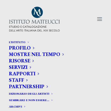
L’ISTITUTO
PROFILO
CERCA TRA GLI ARTISTI:
MOSTRE NEL TEMPO
RISORSE
Search
SERVIZI
for:
RAPPORTI
STAFF
PARTNERSHIP
DIZIONARIO DEGLI ARTISTI
SEMBRARE E NON ESSERE…
ARCHIVI