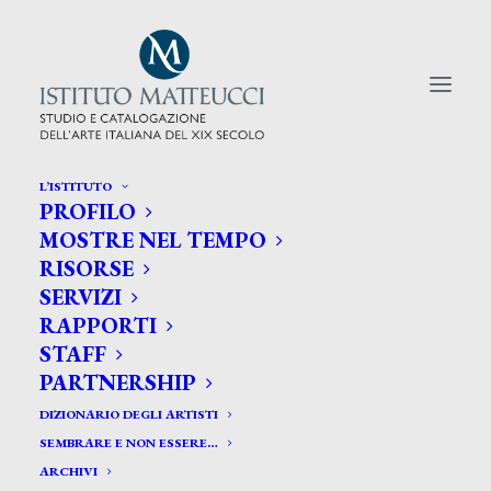
L’ISTITUTO
PROFILO
CERCA TRA GLI ARTISTI:
MOSTRE NEL TEMPO
RISORSE
Search
SERVIZI
for:
RAPPORTI
STAFF
PARTNERSHIP
DIZIONARIO DEGLI ARTISTI
SEMBRARE E NON ESSERE…
ARCHIVI