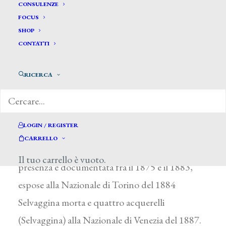
Ghezzi Achille*
CONSULENZE
FOCUS
SHOP
GHEZZI ACHILLE
CONTATTI
Attivo nella seconda metà del XIX secolo
RICERCA
Pochissime le notizie biografiche su questo
artista lombardo, che studiò a Milano e visse a
Monza. Nature morte e selvaggine furono i
LOGIN / REGISTER
soggetti dei suoi oli e acquerelli. Oltre a
CARRELLO
partecipare alle annuali di Brera, dove la sua
Il tuo carrello è vuoto.
presenza è documentata fra il 1875 e il 1883,
espose alla Nazionale di Torino del 1884
Selvaggina morta e quattro acquerelli
(Selvaggina) alla Nazionale di Venezia del 1887.