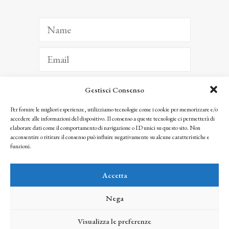
Gestisci Consenso
ISCRIVITI
Per fornire le migliori esperienze, utilizziamo tecnologie come i cookie per memorizzare e/o
accedere alle informazioni del dispositivo. Il consenso a queste tecnologie ci permetterà di
Facendo clic per iscriverti, riconosci che le tue informazioni saranno trattate
elaborare dati come il comportamento di navigazione o ID unici su questo sito. Non
seguendo la nostra
Privacy Policy
acconsentire o ritirare il consenso può influire negativamente su alcune caratteristiche e
© 2025 Istituto Matteucci. All right reserved
funzioni.
Nessuna parte di questo sito può essere riprodotta o trasmessa con qualsiasi mezzo senza
l’autorizzazione scritta dei proprietari dei diritti e dell’Istituto Matteucci
Accetta
Nega
Visualizza le preferenze
credits