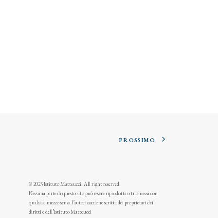
PROSSIMO
© 2025 Istituto Matteucci. All right reserved
Nessuna parte di questo sito può essere riprodotta o trasmessa con
qualsiasi mezzo senza l’autorizzazione scritta dei proprietari dei
diritti e dell’Istituto Matteucci