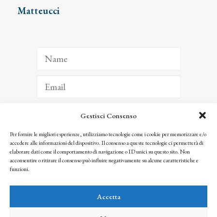
Matteucci
Gestisci Consenso
ISCRIVITI
Per fornire le migliori esperienze, utilizziamo tecnologie come i cookie per memorizzare e/o
accedere alle informazioni del dispositivo. Il consenso a queste tecnologie ci permetterà di
Facendo clic per iscriverti, riconosci che le tue informazioni saranno trattate
elaborare dati come il comportamento di navigazione o ID unici su questo sito. Non
seguendo la nostra
Privacy Policy
acconsentire o ritirare il consenso può influire negativamente su alcune caratteristiche e
© 2025 Istituto Matteucci. All right reserved
funzioni.
Nessuna parte di questo sito può essere riprodotta o trasmessa con qualsiasi mezzo senza
l’autorizzazione scritta dei proprietari dei diritti e dell’Istituto Matteucci
Accetta