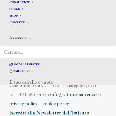
Lo Vanna G.
CONSULENZE
FOCUS
SHOP
CONTATTI
RICERCA
DIZIONARIO DEGLI ARTISTI
LOGIN / REGISTER
CARRELLO
Istituto Matteucci
Il tuo carrello è vuoto.
viale Buonarroti, 9 – 55049 Viareggio (LU)
tel +39 0584 54354
info@istitutomatteucci.it
privacy policy
–
cookie policy
Iscriviti alla Newsletter dell’Istituto