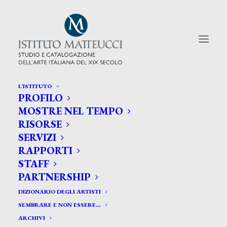
L’ISTITUTO
PROFILO
CERCA TRA GLI ARTISTI:
MOSTRE NEL TEMPO
RISORSE
Search
SERVIZI
for:
RAPPORTI
STAFF
PARTNERSHIP
DIZIONARIO DEGLI ARTISTI
SEMBRARE E NON ESSERE…
ARCHIVI